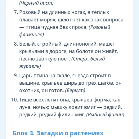
(Чёрный аист)
Розовый на длинных ногах, в тёплых
плавает морях, шею гнёт как знак вопроса
— птица чудная без спроса.
(Розовый
фламинго)
Белый, стройный, длинноногий, машет
крыльями в дороге, на болоте он живёт,
песню звонкую поёт.
(Стерх, белый
журавль)
Царь-птица на скале, гнездо строит в
вышине, крыльев ширь до трёх шагов, он
охотник, он готов.
(Беркут)
Тише всех летит она, крыльев форма, как
луна, ночью мышку ловит вмиг — редкий,
редкий, редкий филин-миг.
(Рыбный филин)
Блок 3. Загадки о растениях