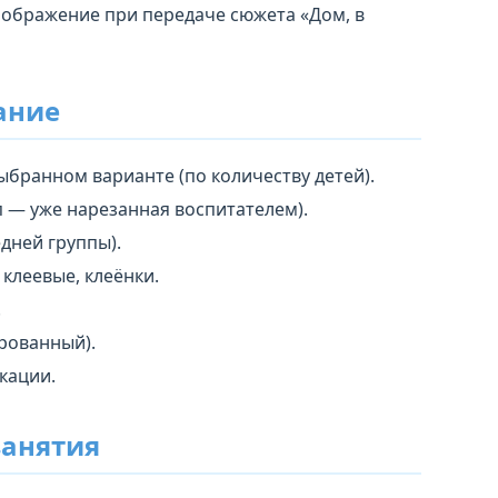
оображение при передаче сюжета «Дом, в
ание
бранном варианте (по количеству детей).
п — уже нарезанная воспитателем).
дней группы).
 клеевые, клеёнки.
.
ированный).
кации.
занятия