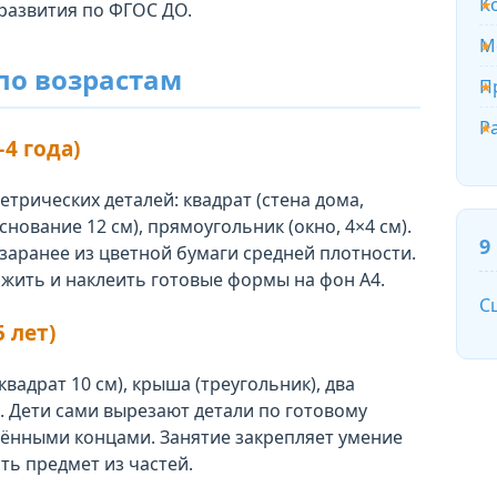
К
развития по ФГОС ДО.
М
по возрастам
П
Р
4 года)
трических деталей: квадрат (стена дома,
снование 12 см), прямоугольник (окно, 4×4 см).
9
заранее из цветной бумаги средней плотности.
жить и наклеить готовые формы на фон А4.
С
 лет)
вадрат 10 см), крыша (треугольник), два
а. Дети сами вырезают детали по готовому
лёнными концами. Занятие закрепляет умение
ть предмет из частей.