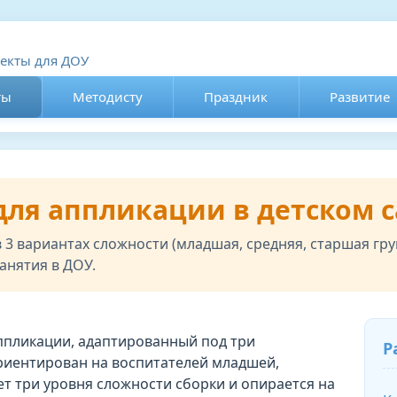
оекты для ДОУ
ты
Методисту
Праздник
Развитие
ля аппликации в детском с
3 вариантах сложности (младшая, средняя, старшая гр
анятия в ДОУ.
ппликации, адаптированный под три
Р
риентирован на воспитателей младшей,
ет три уровня сложности сборки и опирается на