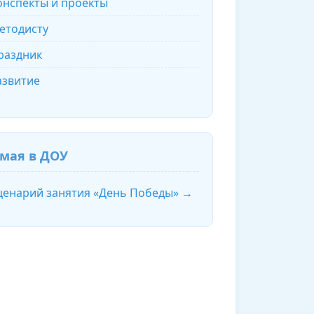
онспекты и проекты
етодисту
раздник
азвитие
 мая в ДОУ
ценарий занятия «День Победы» →