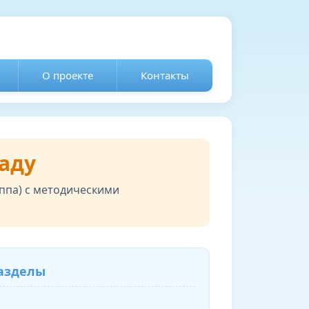
О проекте
Контакты
аду
уппа) с методическими
азделы