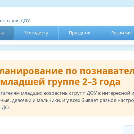
оекты для ДОУ
ты
Методисту
Праздник
Развитие
ланирование по познавате
 младшей группе 2–3 года
тателям младших возрастных групп ДОУ в интересной 
зные, девочки и мальчики, и у всех бывает разное настро
 ДО.