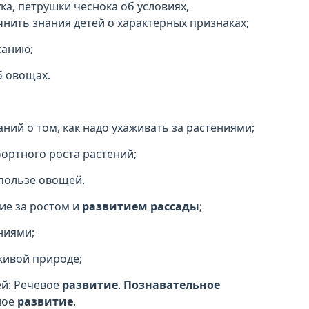
ка, петрушки чеснока об условиях,
чнить знания детей о характерных признаках;
санию;
б овощах.
аний о том, как надо ухаживать за растениями;
фортного роста растений;
пользе овощей.
ие за ростом и
развитием рассады
;
ниями;
живой природе;
ей: Речевое
развитие
.
Познавательное
ное
развитие
.