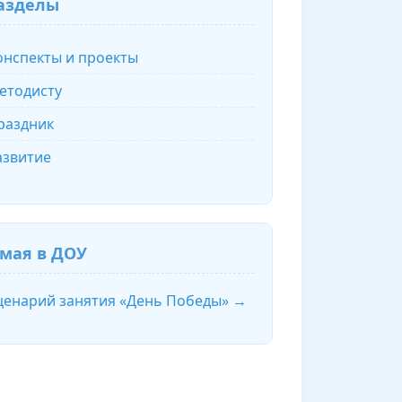
азделы
онспекты и проекты
етодисту
раздник
азвитие
 мая в ДОУ
ценарий занятия «День Победы» →