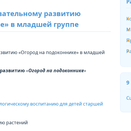
Р
авательному развитию
К
е» в младшей группе
М
П
Р
азвитию «Огород на подоконнике» в младшей
 развитию
«
Огород на подоконнике
»
9
С
кологическому воспитанию для детей старшей
ию растений