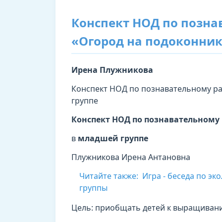
Конспект НОД по позн
«Огород на подоконник
Ирена Плужникова
Конспект НОД по познавательному р
группе
Конспект НОД по познавательному
в
младшей группе
Плужникова Ирена Антановна
Читайте также:
Игра - беседа по э
группы
Цель: приобщать детей к выращиван